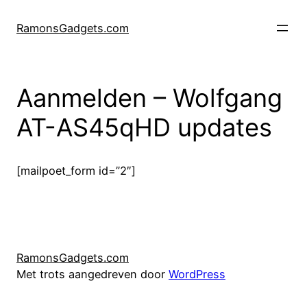
Ga
naar
RamonsGadgets.com
de
inhoud
Aanmelden – Wolfgang
AT-AS45qHD updates
[mailpoet_form id=”2″]
RamonsGadgets.com
Met trots aangedreven door
WordPress