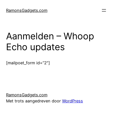
Ga
naar
RamonsGadgets.com
de
inhoud
Aanmelden – Whoop
Echo updates
[mailpoet_form id=”2″]
RamonsGadgets.com
Met trots aangedreven door
WordPress