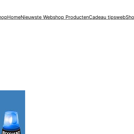
hop
Home
Nieuwste Webshop Producten
Cadeau tips
webSho