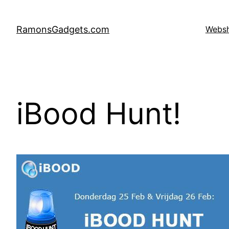
Ga
naar
RamonsGadgets.com
Webs
de
inhoud
iBood Hunt!