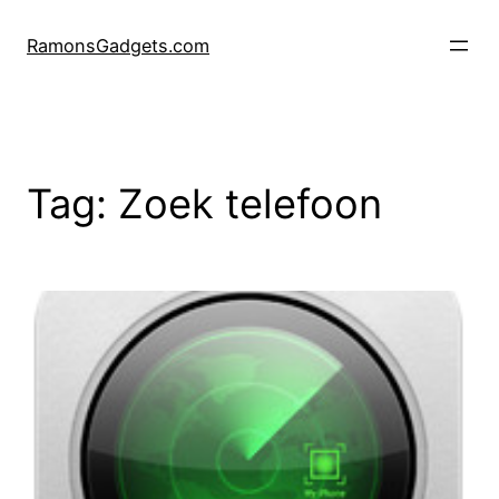
Ga
naar
RamonsGadgets.com
de
inhoud
Tag:
Zoek telefoon