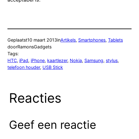
Geplaatst
10 maart 2013
in
Artikels
, 
Smartphones
, 
Tablets
door
RamonsGadgets
Tags:
HTC
, 
iPad
, 
iPhone
, 
kaartlezer
, 
Nokia
, 
Samsung
, 
stylus
, 
telefoon houder
, 
USB Stick
Reacties
Geef een reactie