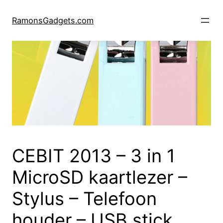
Ga
naar
RamonsGadgets.com
de
inhoud
CEBIT 2013 – 3 in 1
MicroSD kaartlezer –
Stylus – Telefoon
houder – USB stick