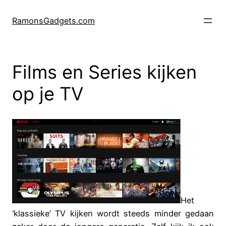
Ga
naar
RamonsGadgets.com
de
inhoud
Films en Series kijken
op je TV
Het
‘klassieke’ TV kijken wordt steeds minder gedaan