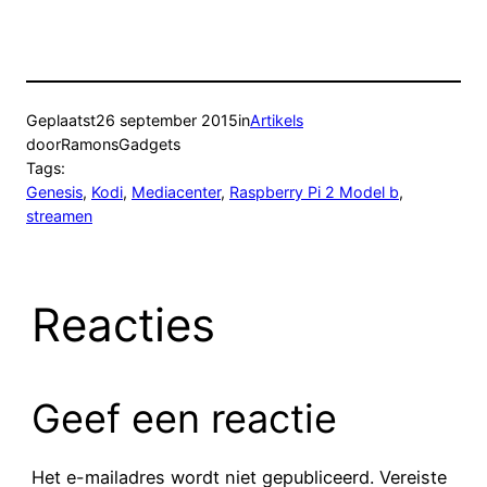
Geplaatst
26 september 2015
in
Artikels
door
RamonsGadgets
Tags:
Genesis
, 
Kodi
, 
Mediacenter
, 
Raspberry Pi 2 Model b
, 
streamen
Reacties
Geef een reactie
Het e-mailadres wordt niet gepubliceerd.
Vereiste